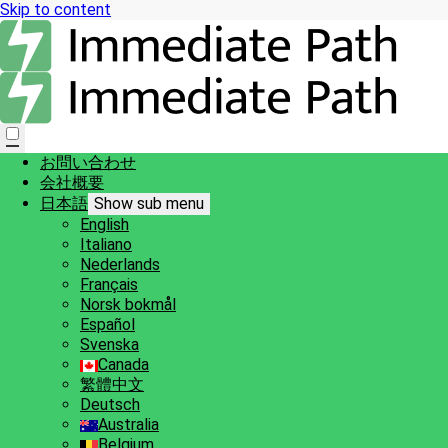
Skip to content
お問い合わせ
会社概要
日本語
Show sub menu
English
Italiano
Nederlands
Français
Norsk bokmål
Español
Svenska
Canada
繁體中文
Deutsch
Australia
Belgium