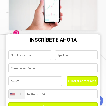
INSCRÍBETE AHORA
Generar contraseña
+1
United
States
+1