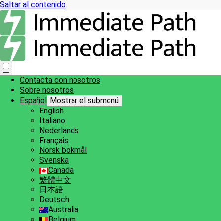
Saltar al contenido
Contacta con nosotros
Sobre nosotros
Español
Mostrar el submenú
English
Italiano
Nederlands
Français
Norsk bokmål
Svenska
Canada
繁體中文
日本語
Deutsch
Australia
Belgium